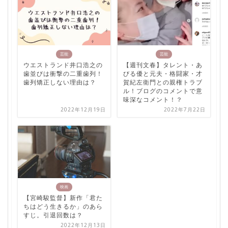
芸能
芸能
ウエストランド井口浩之の
【週刊文春】タレント・あ
歯並びは衝撃の二重歯列！
びる優と元夫・格闘家・才
歯列矯正しない理由は？
賀紀左衛門との親権トラブ
ル！ブログのコメントで意
味深なコメント！？
2022年12月19日
2022年7月22日
映画
【宮崎駿監督】新作「君た
ちはどう生きるか」のあら
すじ。引退回数は？
2022年12月13日