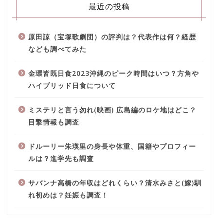
最近の投稿
原田諒（宝塚歌劇団）の評判は？代表作は何？経歴
なども調べてみた
金環皆既日食2023沖縄のピーク時間はいつ？方角や
ハイブリッド日食について
ミステリと言う勿れ(映画) 広島編のロケ地はどこ？
目撃情報も調査
ドルーリー朱瑛里の身長や体重、国籍やプロフィー
ルは？進学先も調査
サバンナ高橋の年収はどれくらい？清水みさと(嫁)馴
れ初めは？妊娠も調査！