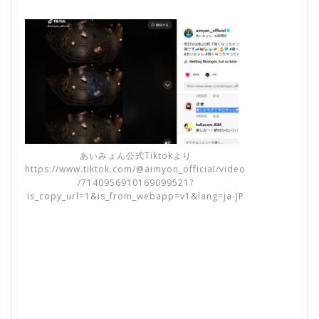
あいみょん公式Tiktokより
https://www.tiktok.com/@aimyon_official/video
/7140956910169099521?
is_copy_url=1&is_from_webapp=v1&lang=ja-JP