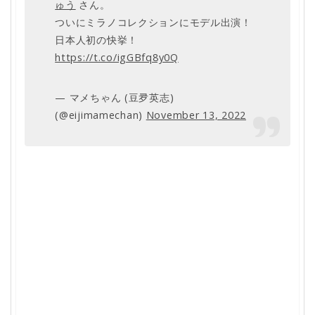
ゅう
さん。
ついにミラノコレクションにモデル出演！
日本人初の快挙！
https://t.co/igGBfq8y0Q
— マメちゃん (豆夛英志)
(@eijimamechan)
November 13, 2022