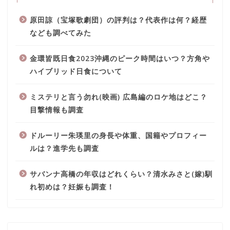
原田諒（宝塚歌劇団）の評判は？代表作は何？経歴
なども調べてみた
金環皆既日食2023沖縄のピーク時間はいつ？方角や
ハイブリッド日食について
ミステリと言う勿れ(映画) 広島編のロケ地はどこ？
目撃情報も調査
ドルーリー朱瑛里の身長や体重、国籍やプロフィー
ルは？進学先も調査
サバンナ高橋の年収はどれくらい？清水みさと(嫁)馴
れ初めは？妊娠も調査！