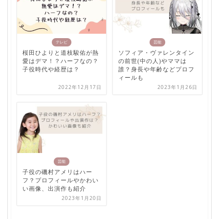
テレビ
芸能
桜田ひよりと道枝駿佑が熱
ソフィア・ヴァレンタイン
愛はデマ！？ハーフなの？
の前世(中の人)やママは
子役時代や経歴は？
誰？身長や年齢などプロフ
ィールも
2022年12月17日
2023年1月26日
芸能
子役の磯村アメリはハー
フ？プロフィールやかわい
い画像、出演作も紹介
2023年1月20日