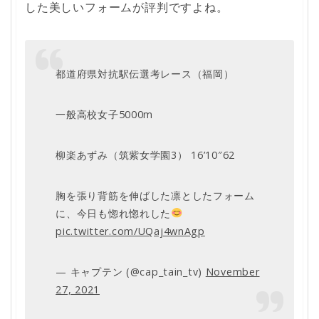
した美しいフォームが評判ですよね。
都道府県対抗駅伝選考レース（福岡）
一般高校女子5000m
柳楽あずみ（筑紫女学園3） 16’10″62
胸を張り背筋を伸ばした凛としたフォーム
に、今日も惚れ惚れした
pic.twitter.com/UQaj4wnAgp
— キャプテン (@cap_tain_tv)
November
27, 2021