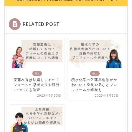
RELATED POST
陸上
陸上
安藤友香は結婚してるの？
積水化学の佐藤早也伽がか
フォームの忍者走りや経歴
わいい！身長や弟などプロ
についても調査
フィールや経歴も
2023年1月30日
2023年1月30日