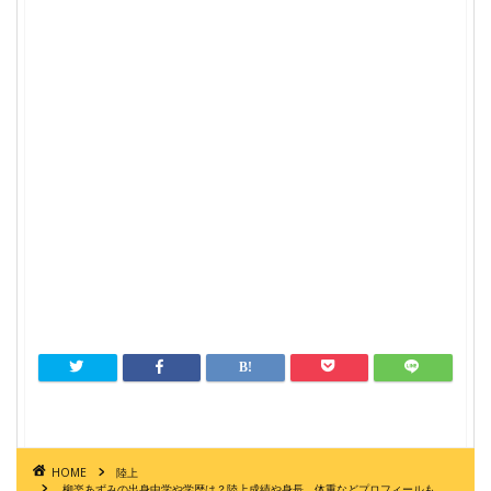
HOME
陸上
柳楽あずみの出身中学や学歴は？陸上成績や身長、体重などプロフィールも