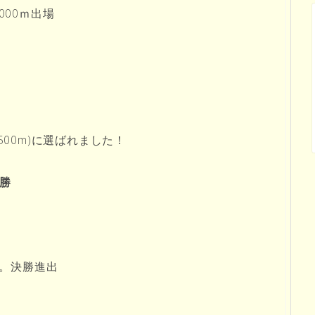
000ｍ出場
500m)に選ばれました！
勝
9。決勝進出