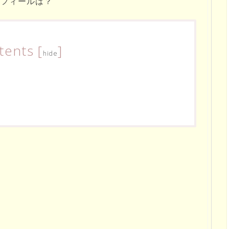
ロフィールは？
tents
[
]
hide