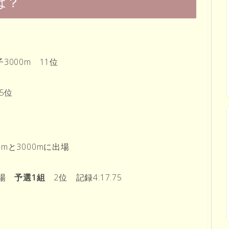
は？
000m 11位
5位
mと3000mに出場
出場
予選1組
2位 記録4:17.75