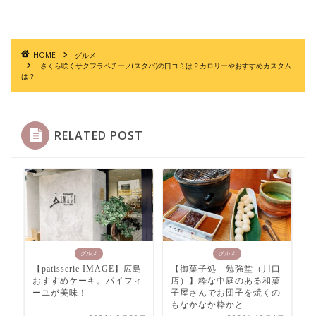
HOME
グルメ
さくら咲くサクフラペチーノ(スタバ)の口コミは？カロリーやおすすめカスタム
は？
RELATED POST
グルメ
グルメ
【patisserie IMAGE】広島
【御菓子処 勉強堂（川口
おすすめケーキ。パイフィ
店）】粋な中庭のある和菓
ーユが美味！
子屋さんでお団子を焼くの
もなかなか粋かと