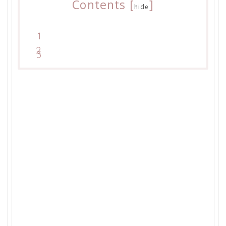
Contents
[
]
hide