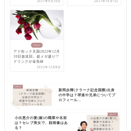
2021年9月29日
2021年10月1日
グルメ
アド街ック天国2022年12月
10日放送回。超メガ盛り!?
ドリンクが金魚鉢
2022年12月8日
新岡歩輝(クラーク記念国際)出身
の中学は？球速や兄弟についてプ
ロフィール...
小出恵介の妻(嫁)の職業や名前
は？セレブ美女で、顔画像はあ
る？