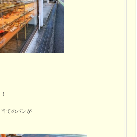
す！
。
目当てのパンが