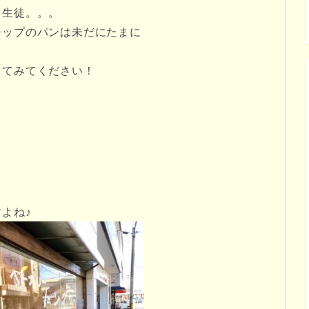
る生徒。。。
チップのパンは未だにたまに
。
ってみてください！
よね♪