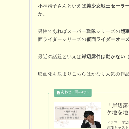
小林靖子さんといえば
美少女戦士セーラ
か。
男性であればスーパー戦隊シリーズの
烈
面ライダーシリーズの
仮面ライダーオーズ
最近の話題といえば
岸辺露伴は動かない
（
映画化も決まりこちらはかなり人気の作
「岸辺露
ケ地を地
ドラマ『岸辺
追加キャス