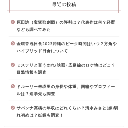
最近の投稿
原田諒（宝塚歌劇団）の評判は？代表作は何？経歴
なども調べてみた
金環皆既日食2023沖縄のピーク時間はいつ？方角や
ハイブリッド日食について
ミステリと言う勿れ(映画) 広島編のロケ地はどこ？
目撃情報も調査
ドルーリー朱瑛里の身長や体重、国籍やプロフィー
ルは？進学先も調査
サバンナ高橋の年収はどれくらい？清水みさと(嫁)馴
れ初めは？妊娠も調査！