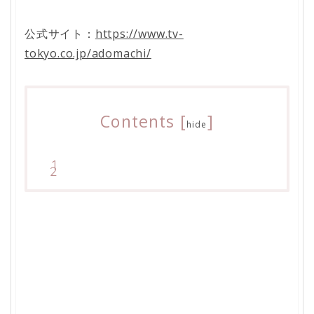
公式サイト：
https://www.tv-
tokyo.co.jp/adomachi/
Contents
[
]
hide