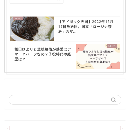
【アド街ック天国】2022年12月
17日放送回。国立「ロージナ茶
房」のザ...
桜田ひよりと道枝駿佑が熱愛はデ
マ！？ハーフなの？子役時代や経
歴は？