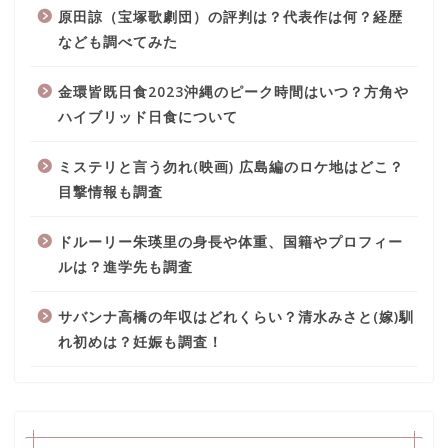
原田諒（宝塚歌劇団）の評判は？代表作は何？経歴
なども調べてみた
金環皆既日食2023沖縄のピーク時間はいつ？方角や
ハイブリッド日食について
ミステリと言う勿れ(映画) 広島編のロケ地はどこ？
目撃情報も調査
ドルーリー朱瑛里の身長や体重、国籍やプロフィー
ルは？進学先も調査
サバンナ高橋の年収はどれくらい？清水みさと(嫁)馴
れ初めは？妊娠も調査！