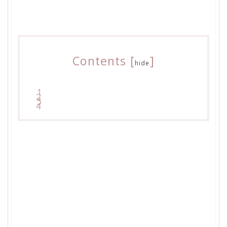
Contents
[
]
hide