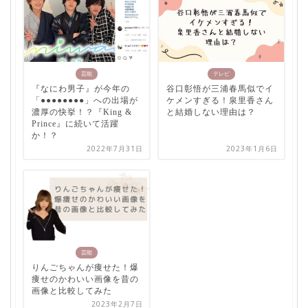
芸能
テレビ
『なにわ男子』が今年の
谷口彰悟が三浦春馬似でイ
「●●●●●●●●」への出場が
ケメンすぎる！泉里香さん
濃厚の快挙！？『King &
と結婚しない理由は？
Prince』に続いて活躍
か！？
2022年7月31日
2023年1月6日
芸能
りんごちゃんが痩せた！爆
痩せのかわいい画像を昔の
画像と比較してみた
2023年2月7日