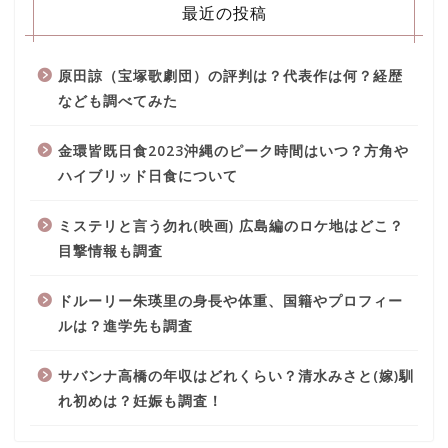
最近の投稿
原田諒（宝塚歌劇団）の評判は？代表作は何？経歴
なども調べてみた
金環皆既日食2023沖縄のピーク時間はいつ？方角や
ハイブリッド日食について
ミステリと言う勿れ(映画) 広島編のロケ地はどこ？
目撃情報も調査
ドルーリー朱瑛里の身長や体重、国籍やプロフィー
ルは？進学先も調査
サバンナ高橋の年収はどれくらい？清水みさと(嫁)馴
れ初めは？妊娠も調査！